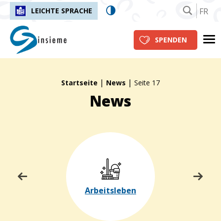
FR
LEICHTE SPRACHE
insieme.ch
Me
SPENDEN
|
|
Fil d'Ariane :
Startseite
News
Seite 17
News
Arbeitsleben