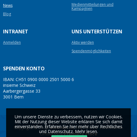
Medienmitteilungen und
News
Kampagnen
Blog
INTRANET
UNS UNTERSTÜTZEN
Anmelden
Aktiv werden
Spendenmöglichkeiten
SPENDEN KONTO
IBAN: CH51 0900 0000 2501 5000 6
insieme Schweiz
Aarbergergasse 33
3001 Bern
Um unsere Dienste zu verbessern, nutzen wir Cookies.
Mit der Nutzung dieser Website erklären Sie sich damit
einverstanden. Erfahren Sie hier mehr über Rechtliches
Copyright © 2026
insieme.ch
. Alle Rechte vorbehalten.
und Datenschutz.
Mehr lesen
.
Umsetzung
Première Place