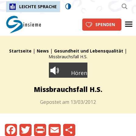
LEICHTE SPRACHE
insieme.ch
Me
SPENDEN
|
|
|
Fil d'Ariane :
Startseite
News
Gesundheit und Lebensqualität
Missbrauchsfall H.S.
Hören
Missbrauchsfall H.S.
Gepostet am
13/03/2012