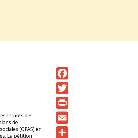
Facebook
Twitter
Print
résentants des
plans de
sociales (OFAS) en
Email
s. La pétition