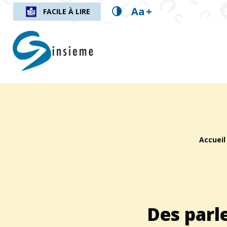
Aa
+
FACILE À LIRE
insieme.ch
Fil d'Ariane :
Accueil
Des parl