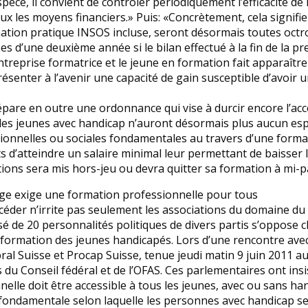
pèce, il convient de contrôler périodiquement l’efficacité de
eux les moyens financiers.» Puis: «Concrètement, cela signifi
mation pratique INSOS incluse, seront désormais toutes octr
es d’une deuxième année si le bilan effectué à la fin de la 
ntreprise formatrice et le jeune en formation fait apparaître 
senter à l’avenir une capacité de gain susceptible d’avoir u
épare en outre une ordonnance qui vise à durcir encore l’acc
e: les jeunes avec handicap n’auront désormais plus aucun esp
onnelles ou sociales fondamentales au travers d’une forma
s d’atteindre un salaire minimal leur permettant de baisser 
tions sera mis hors-jeu ou devra quitter sa formation à mi-p
ge exige une formation professionnelle pour tous
céder n’irrite pas seulement les associations du domaine du
de 20 personnalités politiques de divers partis s’oppose c
formation des jeunes handicapés. Lors d’une rencontre avec
al Suisse et Procap Suisse, tenue jeudi matin 9 juin 2011 au 
du Conseil fédéral et de l’OFAS. Ces parlementaires ont insist
elle doit être accessible à tous les jeunes, avec ou sans han
 fondamentale selon laquelle les personnes avec handicap se