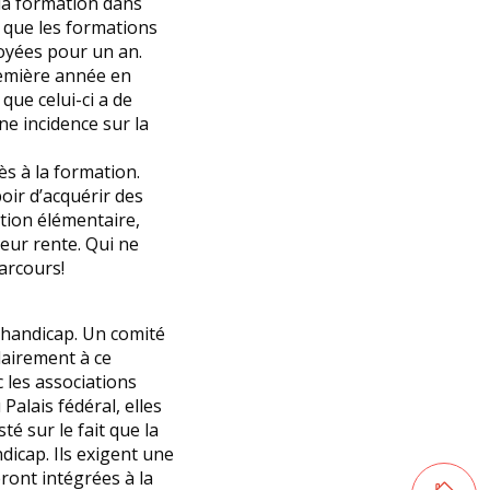
 la formation dans
e que les formations
oyées pour un an.
première année en
que celui-ci a de
ne incidence sur la
ès à la formation.
oir d’acquérir des
tion élémentaire,
leur rente. Qui ne
arcours!
 handicap. Un comité
lairement à ce
 les associations
Palais fédéral, elles
é sur le fait que la
dicap. Ils exigent une
Retourner
ront intégrées à la