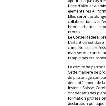
«pour chaque cas d’es
l’idée d’allouer au mi
élémentaires AI, for
Elles seront prolongé
collaboration avec l’e
bonnes chances de pré
rente.»
Le Conseil fédéral pr
L’intention est clair
compétences professi
mais seront contraint
remplit pas ces condi
Le comité de patrona
Cette manière de pro
de patronage composé 
démantèlement de la 
insieme Suisse, Cerebr
ont débattu des plans 
formation professionn
déclaration politique