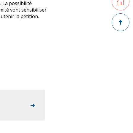
La possibilité
ité vont sensibiliser
tenir la pétition.
Retour en