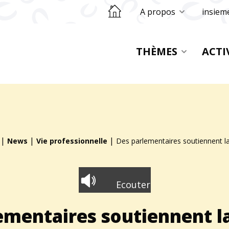
Retourner sur la page d'accueil
A propos
insiem
THÈMES
ACTI
|
|
|
News
Vie professionnelle
Des parlementaires soutiennent la
Ecouter
ementaires soutiennent la