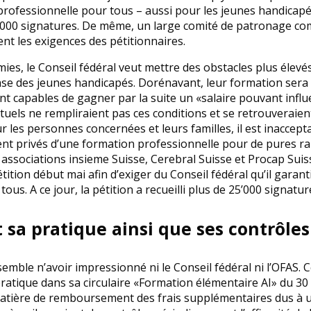
professionnelle pour tous – aussi pour les jeunes handicapés
’000 signatures. De même, un large comité de patronage com
ent les exigences des pétitionnaires.
ies, le Conseil fédéral veut mettre des obstacles plus élevé
ase des jeunes handicapés. Dorénavant, leur formation ser
ient capables de gagner par la suite un «salaire pouvant influ
ctuels ne rempliraient pas ces conditions et se retrouverai
r les personnes concernées et leurs familles, il est inaccep
nt privés d’une formation professionnelle pour de pures rai
s associations insieme Suisse, Cerebral Suisse et Procap Suis
ition début mai afin d’exiger du Conseil fédéral qu’il garan
ous. A ce jour, la pétition a recueilli plus de 25’000 signatur
t sa pratique ainsi que ses contrôles
semble n’avoir impressionné ni le Conseil fédéral ni l’OFAS. C
pratique dans sa circulaire «Formation élémentaire AI» du 30 
matière de remboursement des frais supplémentaires dus à un