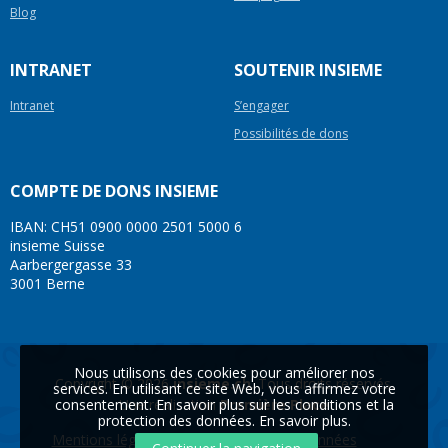
Blog
INTRANET
SOUTENIR INSIEME
Intranet
S’engager
Possibilités de dons
COMPTE DE DONS INSIEME
IBAN: CH51 0900 0000 2501 5000 6
insieme Suisse
Aarbergergasse 33
3001 Berne
Nous utilisons des cookies pour améliorer nos
Copyright © 2026
insieme.ch
. Tous droits réservés.
services. En utilisant ce site Web, vous affirmez votre
consentement. En savoir plus sur les conditions et la
Une réalisation
Première Place
protection des données.
En savoir plus
.
Mentions légales
Protection des données