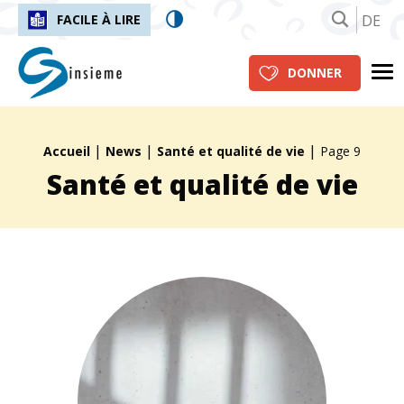
DE
FACILE À LIRE
insieme.ch
Me
DONNER
|
|
|
Fil d'Ariane :
Accueil
News
Santé et qualité de vie
Page 9
Santé et qualité de vie