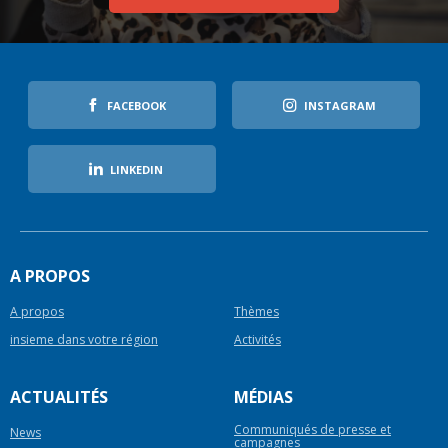
FACEBOOK
INSTAGRAM
LINKEDIN
A PROPOS
A propos
Thèmes
insieme dans votre région
Activités
ACTUALITÉS
MÉDIAS
Communiqués de presse et
News
campagnes