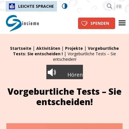
FR
LEICHTE SPRACHE
insieme.ch
Me
SPENDEN
|
|
|
Fil d'Ariane :
Startseite
Aktivitäten
Projekte
Vorgeburtliche
|
Tests: Sie entscheiden !
Vorgeburtliche Tests – Sie
entscheiden!
Hören
Vorgeburtliche Tests – Sie
entscheiden!