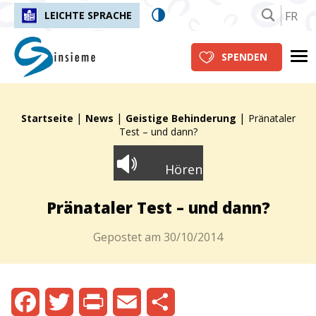
FR
LEICHTE SPRACHE
insieme.ch
Me
SPENDEN
|
|
|
Fil d'Ariane :
Startseite
News
Geistige Behinderung
Pränataler
Test – und dann?
Hören
Pränataler Test – und dann?
Gepostet am
30/10/2014