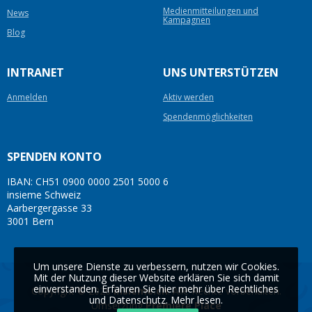
Medienmitteilungen und
News
Kampagnen
Blog
INTRANET
UNS UNTERSTÜTZEN
Anmelden
Aktiv werden
Spendenmöglichkeiten
SPENDEN KONTO
IBAN: CH51 0900 0000 2501 5000 6
insieme Schweiz
Aarbergergasse 33
3001 Bern
Um unsere Dienste zu verbessern, nutzen wir Cookies.
Mit der Nutzung dieser Website erklären Sie sich damit
einverstanden. Erfahren Sie hier mehr über Rechtliches
Copyright © 2026
insieme.ch
. Alle Rechte vorbehalten.
und Datenschutz.
Mehr lesen
.
Umsetzung
Première Place