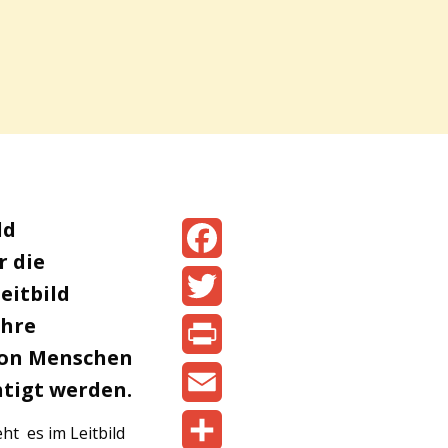
ld
r die
Facebook
eitbild
ihre
Twitter
 von Menschen
Print
htigt werden.
Email
eht es im Leitbild