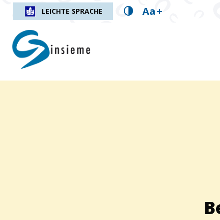
Aa
+
LEICHTE SPRACHE
insieme.ch
Fil d'Ariane :
B