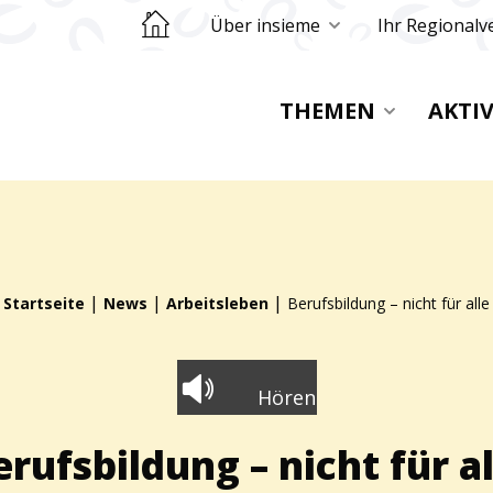
Retourner sur la page d'accueil
Über insieme
Ihr Regionalv
THEMEN
AKTI
|
|
|
Startseite
News
Arbeitsleben
Berufsbildung – nicht für alle
Hören
erufsbildung – nicht für al