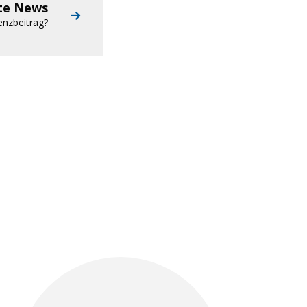
te News
enzbeitrag?