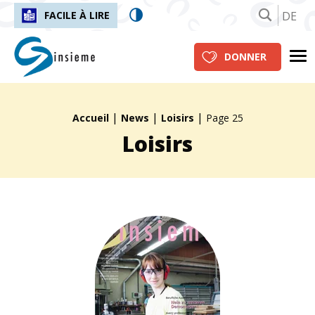
DE
FACILE À LIRE
insieme.ch
Me
DONNER
|
|
|
Fil d'Ariane :
Accueil
News
Loisirs
Page 25
Loisirs