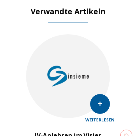
Verwandte Artikeln
WEITERLESEN
Retourne
IV-Anlehren im Visier