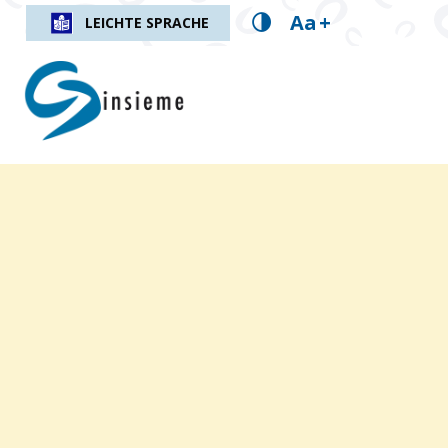
Aa
+
LEICHTE SPRACHE
insieme.ch
Fil d'Ariane :