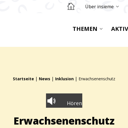
Retourner sur la page d'accueil
Über insieme
THEMEN
AKTI
|
|
|
Startseite
News
Inklusion
Erwachsenenschutz
Hören
Erwachsenenschutz