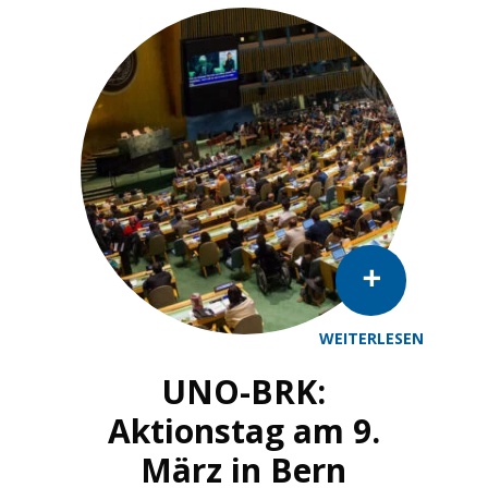
WEITERLESEN
A wide view of the General Assembly Hall during t
UNO-BRK:
Aktionstag am 9.
März in Bern