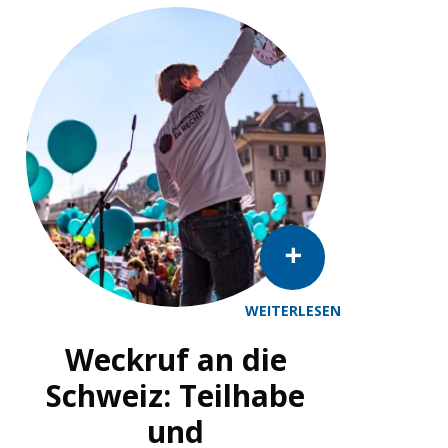
WEITERLESEN
he opening of the Ninth Session of the Conference of States 
Weckruf an die
Schweiz: Teilhabe
und