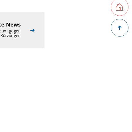
Retourner
Zurück na
te News
endum gegen
-Kürzungen