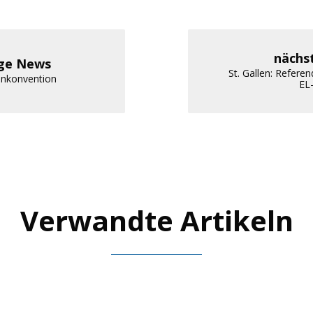
nächs
ige News
St. Gallen: Refer
enkonvention
EL
Verwandte Artikeln