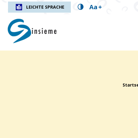
Aa
+
LEICHTE SPRACHE
insieme.ch
Fil d'Ariane :
Starts