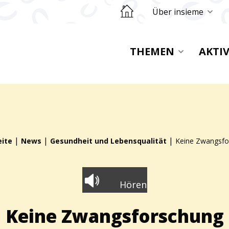
Retourner sur la page d'accueil
Über insieme
THEMEN
AKTI
|
|
|
eite
News
Gesundheit und Lebensqualität
Keine Zwangsfo
Hören
Keine Zwangsforschung