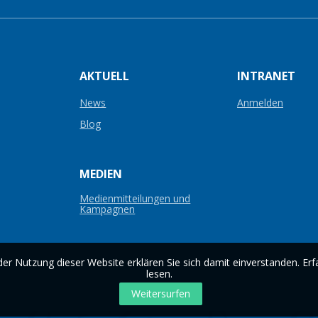
AKTUELL
INTRANET
News
Anmelden
Blog
MEDIEN
Medienmitteilungen und
Kampagnen
er Nutzung dieser Website erklären Sie sich damit einverstanden. Erf
lesen
.
Weitersurfen