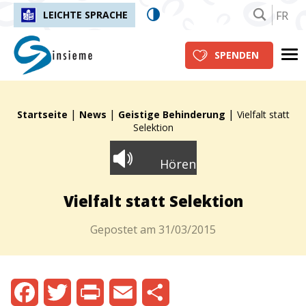
FR
LEICHTE SPRACHE
insieme.ch
Me
SPENDEN
|
|
|
Fil d'Ariane :
Startseite
News
Geistige Behinderung
Vielfalt statt
Selektion
Hören
Vielfalt statt Selektion
Gepostet am
31/03/2015