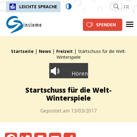
FR
LEICHTE SPRACHE
insieme.ch
Me
SPENDEN
|
|
|
Fil d'Ariane :
Startseite
News
Freizeit
Startschuss für die Welt-
Winterspiele
Hören
Startschuss für die Welt-
Winterspiele
Gepostet am
13/03/2017