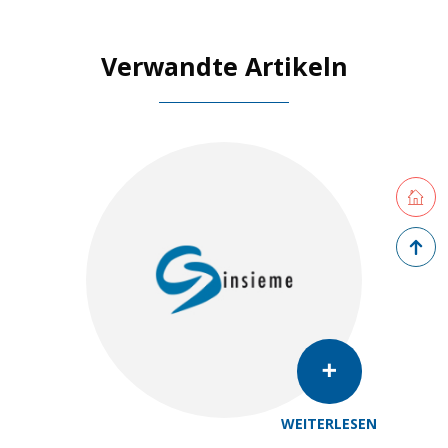
Verwandte Artikeln
Retourne
Zurück 
WEITERLESEN