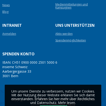
Medienmitteilungen und
News
Kampagnen
Blog
INTRANET
UNS UNTERSTÜTZEN
Anmelden
Aktiv werden
Spendenmöglichkeiten
SPENDEN KONTO
IBAN: CH51 0900 0000 2501 5000 6
insieme Schweiz
Aarbergergasse 33
3001 Bern
Um unsere Dienste zu verbessern, nutzen wir Cookies.
Mit der Nutzung dieser Website erklären Sie sich damit
einverstanden. Erfahren Sie hier mehr über Rechtliches
Copyright © 2026
insieme.ch
. Alle Rechte vorbehalten.
und Datenschutz.
Mehr lesen
.
Umsetzung
Première Place