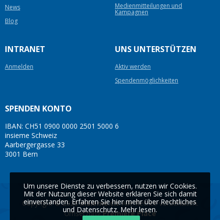
Medienmitteilungen und
News
Kampagnen
Blog
INTRANET
UNS UNTERSTÜTZEN
Anmelden
Aktiv werden
Spendenmöglichkeiten
SPENDEN KONTO
IBAN: CH51 0900 0000 2501 5000 6
insieme Schweiz
Aarbergergasse 33
3001 Bern
Um unsere Dienste zu verbessern, nutzen wir Cookies.
Mit der Nutzung dieser Website erklären Sie sich damit
einverstanden. Erfahren Sie hier mehr über Rechtliches
Copyright © 2026
insieme.ch
. Alle Rechte vorbehalten.
und Datenschutz.
Mehr lesen
.
Umsetzung
Première Place