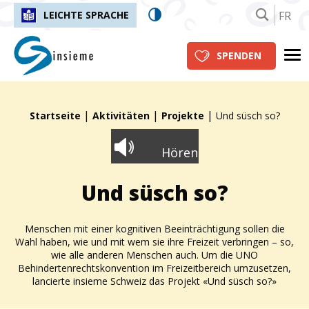
FR
LEICHTE SPRACHE
insieme.ch
Me
SPENDEN
|
|
|
Fil d'Ariane :
Startseite
Aktivitäten
Projekte
Und süsch so?
Hören
Und süsch so?
Menschen mit einer kog
nitiven Beeinträchtigung sollen die
Wahl haben, wie und mit wem sie ihre Freizeit verbringen – so,
wie alle anderen Menschen auch.
Um die
UNO
Behindertenrechtskonvention
im Freizeitbereich umzusetzen,
lanciert
e
insieme
Schweiz das Projekt «
Und
süsch
so?»