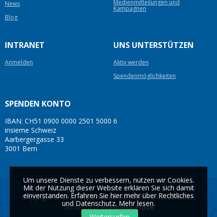
Medienmitteilungen und
News
Kampagnen
Blog
INTRANET
UNS UNTERSTÜTZEN
Anmelden
Aktiv werden
Spendenmöglichkeiten
SPENDEN KONTO
IBAN: CH51 0900 0000 2501 5000 6
insieme Schweiz
Aarbergergasse 33
3001 Bern
Um unsere Dienste zu verbessern, nutzen wir Cookies.
Mit der Nutzung dieser Website erklären Sie sich damit
einverstanden. Erfahren Sie hier mehr über Rechtliches
Copyright © 2026
insieme.ch
. Alle Rechte vorbehalten.
und Datenschutz.
Mehr lesen
.
Umsetzung
Première Place
Weitersurfen