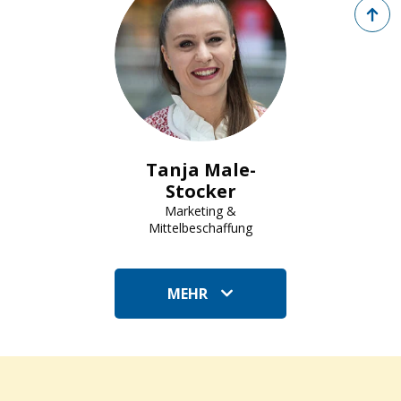
Zurück 
Tanja Stocker April 2019 Foto: © Vera Markus 
Tanja Male-
Stocker
Marketing &
Mittelbeschaffung
MEHR