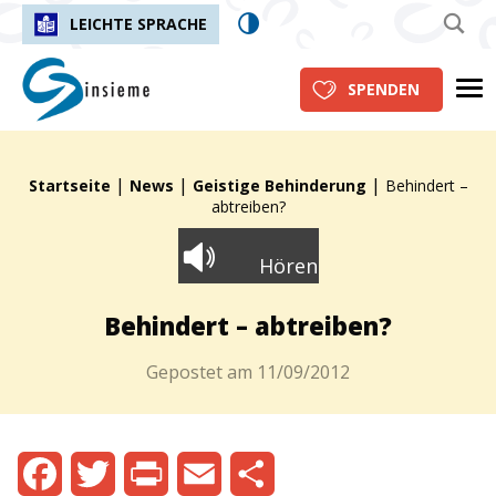
LEICHTE SPRACHE
insieme.ch
Me
SPENDEN
|
|
|
Fil d'Ariane :
Startseite
News
Geistige Behinderung
Behindert –
abtreiben?
Hören
Behindert – abtreiben?
Gepostet am
11/09/2012