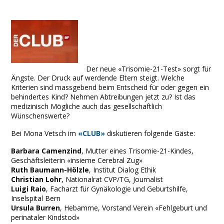
Facebook
Twitter
Print
Email
Share
Der neue «Trisomie-21-Test» sorgt für
Ängste. Der Druck auf werdende Eltern steigt. Welche
Kriterien sind massgebend beim Entscheid für oder gegen ein
behindertes Kind? Nehmen Abtreibungen jetzt zu? Ist das
medizinisch Mögliche auch das gesellschaftlich
Wünschenswerte?
Bei Mona Vetsch im
«CLUB»
diskutieren folgende Gäste:
Barbara Camenzind
, Mutter eines Trisomie-21-Kindes,
Geschäftsleiterin «insieme Cerebral Zug»
Ruth Baumann-Hölzle
, Institut Dialog Ethik
Christian Lohr
, Nationalrat CVP/TG, Journalist
Luigi Raio
, Facharzt für Gynäkologie und Geburtshilfe,
Inselspital Bern
Ursula Burren
, Hebamme, Vorstand Verein «Fehlgeburt und
perinataler Kindstod»