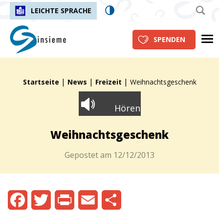
LEICHTE SPRACHE
insieme.ch
Me
SPENDEN
|
|
|
Fil d'Ariane :
Startseite
News
Freizeit
Weihnachtsgeschenk
Hören
Weihnachtsgeschenk
Gepostet am
12/12/2013