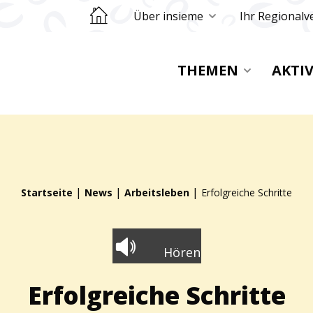
Retourner sur la page d'accueil
Über insieme
Ihr Regionalv
THEMEN
AKTI
|
|
|
Startseite
News
Arbeitsleben
Erfolgreiche Schritte
Hören
Erfolgreiche Schritte