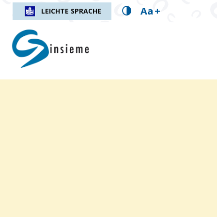
Aa
+
LEICHTE SPRACHE
insieme.ch
Fil d'Ariane :