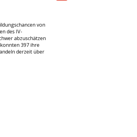
Share
bildungschancen von
en des IV-
schwer abzuschätzen
 konnten 397 ihre
andeln derzeit über