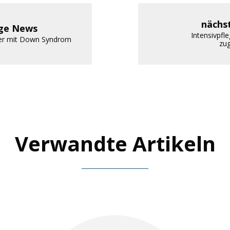
nächs
ige News
Intensivpfl
er mit Down Syndrom
zu
Verwandte Artikeln