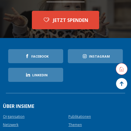
JETZT SPENDEN
FACEBOOK
INSTAGRAM
Retourne
LINKEDIN
Zurück 
ÜBER INSIEME
Organisation
Publikationen
Netzwerk
Themen