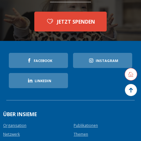
JETZT SPENDEN
FACEBOOK
INSTAGRAM
Retourne
LINKEDIN
Zurück 
ÜBER INSIEME
Organisation
Publikationen
Netzwerk
Themen